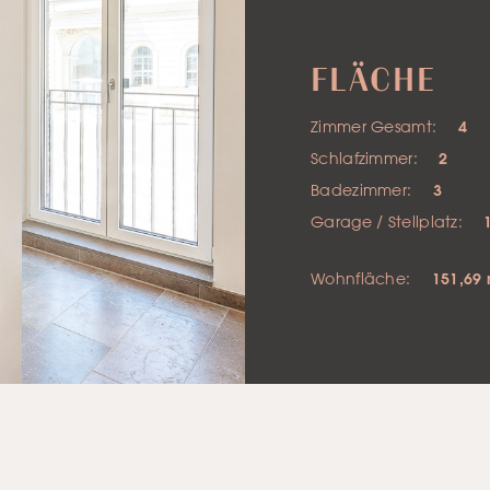
FLÄCHE
Zimmer Gesamt:
4
Schlafzimmer:
2
Badezimmer:
3
Garage / Stellplatz:
Wohnfläche:
151,69