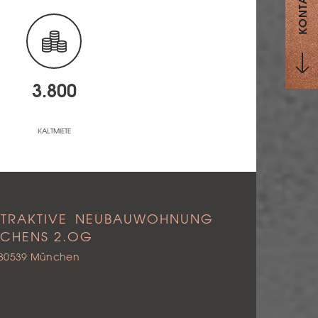
KONTAKT
3.800
KALTMIETE
TTRAKTIVE NEUBAUWOHNUNG
NCHENS 2.OG
| 80539 München