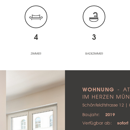
4
3
ZIMMER
BADEZIMMER
Next
WOHNUNG
- A
IM HERZEN MÜ
Schönfeldtstrasse 12 
Baujahr:
2019
Verfügbar ab:
sofort