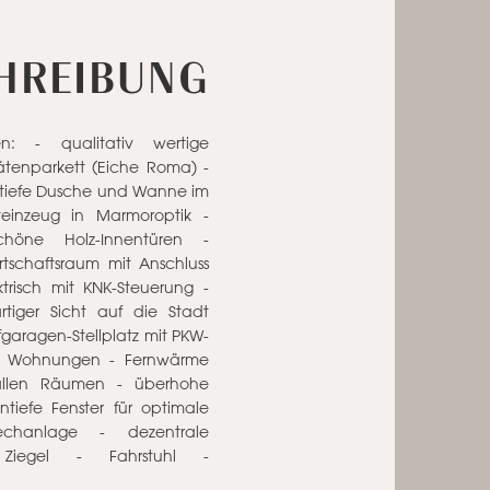
HREIBUNG
en: - qualitativ wertige
ätenparkett (Eiche Roma) -
tiefe Dusche und Wanne im
teinzeug in Marmoroptik -
höne Holz-Innentüren -
rtschaftsraum mit Anschluss
trisch mit KNK-Steuerung -
artiger Sicht auf die Stadt
fgaragen-Stellplatz mit PKW-
 pro Wohnungen - Fernwärme
allen Räumen - überhohe
iefe Fenster für optimale
echanlage - dezentrale
Ziegel - Fahrstuhl -