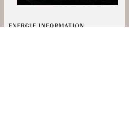
ENERGIE INFORMATION
Heizungsart:
Geothermie
Baujahr:
2018 / 2019
Energieausweis:
Bedarf
Typ:
A
Energiebedarf:
27kWh/(m²*a)