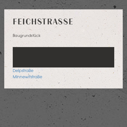
FEICHSTRASSE
Baugrundstück
POST
Delpstraße
NAVIGATION
Minnewitstraße