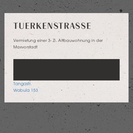
TUERKENSTRASSE
Vermietung einer 3- Zi. Altbauwohnung in der
Maxvorstadt
POST
Tangastr.
NAVIGATION
Wabula 153