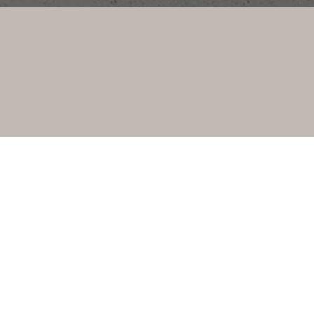
KONTAKT
LEBENSRAUMCONCEPT IMMOBILIENWERTE
SCHÖNFELDSTRASSE 12 | 80539 MÜNCHEN
T.
+49 89 329 891 98
F.
+49 89 327 299 56